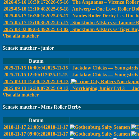
2026-05-16 10:30:17
2026-05-16
The Anguanas – Vicenza Roller 
2025-05-18 12:10:48
2025-05-18
Antwerp – One Love Roller Dol
2025-05-17 16:30:16
2025-05-17
Nantes Roller Derby Les Duc.he
2025-05-17 12:10:36
2025-05-17
Stockholm Allstars vs Lomme R
2025-03-02 09:03:49
2025-03-02
Stockholm Allstars vs Tiger Ba
Visa alla matcher
Senaste matcher - junior
Datum
2025-11-15 16:00:04
2025-11-15
Jackdaw Chicks — Youngstrds
2025-11-15 12:30:11
2025-11-15
Jackdaw Chicks — Youngstrds
2025-09-13 15:00:13
2025-09-13
Norrköpin
2025-09-13 12:30:07
2025-09-13
Norrköping Junior Lvl 3 — Ja
Visa alla matcher
Senaste matcher - Mens Roller Derby
Datum
2018-11-17 21:00:44
2018-11-17
2018-11-17 09:00:28
2018-11-17