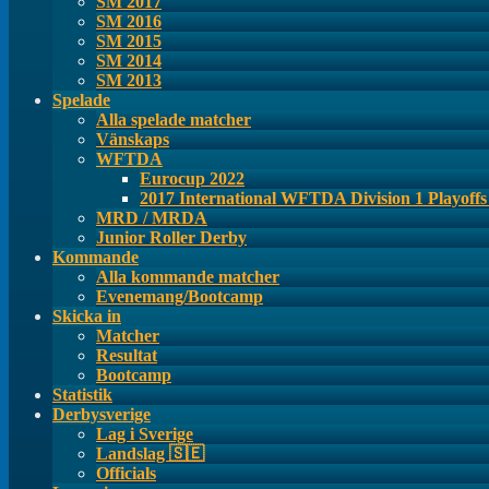
SM 2017
SM 2016
SM 2015
SM 2014
SM 2013
Spelade
Alla spelade matcher
Vänskaps
WFTDA
Eurocup 2022
2017 International WFTDA Division 1 Playoff
MRD / MRDA
Junior Roller Derby
Kommande
Alla kommande matcher
Evenemang/Bootcamp
Skicka in
Matcher
Resultat
Bootcamp
Statistik
Derbysverige
Lag i Sverige
Landslag 🇸🇪
Officials