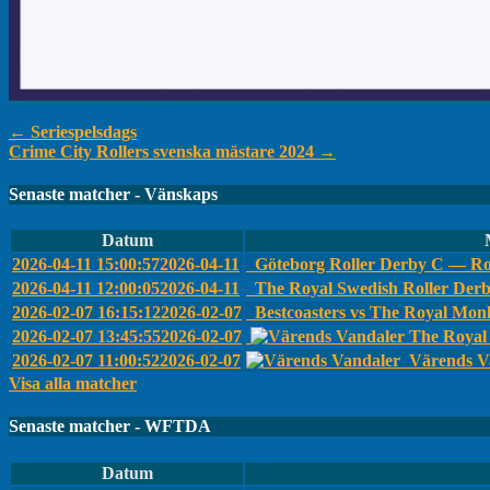
Inläggsnavigering
←
Seriespelsdags
Crime City Rollers svenska mästare 2024
→
Senaste matcher - Vänskaps
Datum
2026-04-11 15:00:57
2026-04-11
Göteborg Roller Derby C — Ro
2026-04-11 12:00:05
2026-04-11
The Royal Swedish Roller Der
2026-02-07 16:15:12
2026-02-07
Bestcoasters vs The Royal Monk
2026-02-07 13:45:55
2026-02-07
The Royal 
2026-02-07 11:00:52
2026-02-07
Värends Va
Visa alla matcher
Senaste matcher - WFTDA
Datum