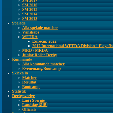
SM 2017
SM 2016
SM 2015
SM 2014
SM 2013
Spelade
Alla spelade matcher
Vänskaps
WFTDA
Eurocup 2022
2017 International WFTDA Division 1 Playoff
MRD / MRDA
Junior Roller Derby
Kommande
Alla kommande matcher
Evenemang/Bootcamp
Skicka in
Matcher
Resultat
Bootcamp
Statistik
Derbysverige
Lag i Sverige
Landslag 🇸🇪
Officials