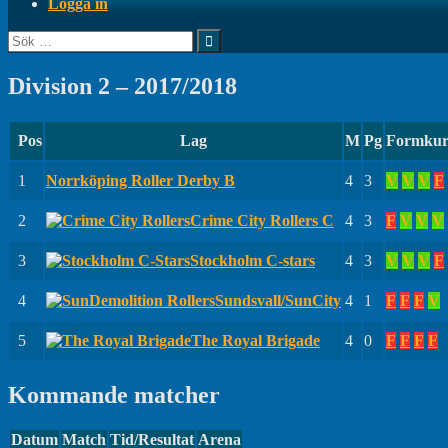
Logga in
Sök
efter:
Division 2 – 2017/2018
Pos
Lag
M
Pg
Formkur
1
Norrköping Roller Derby B
4
3
V
V
V
F
2
Crime City Rollers C
4
3
F
V
V
V
3
Stockholm C-stars
4
3
V
V
V
F
4
Sundsvall/SunCity
4
1
F
F
F
V
5
The Royal Brigade
4
0
F
F
F
F
Kommande matcher
Datum
Match
Tid/Resultat
Arena