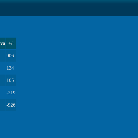
va
+/-
906
134
105
-219
-926