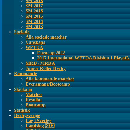
SM 2018
SM 2017
SM 2016
SM 2015
SM 2014
SM 2013
Spelade
Alla spelade matcher
Vänskaps
WFTDA
Eurocup 2022
2017 International WFTDA Division 1 Playoff
MRD / MRDA
Junior Roller Derby
Kommande
Alla kommande matcher
Evenemang/Bootcamp
Skicka in
Matcher
Resultat
Bootcamp
Statistik
Derbysverige
Lag i Sverige
Landslag 🇸🇪