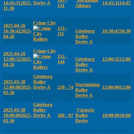
103 -
Stockholm
14:45:31
2025-
Derby A
14:45:31
14:45
131
Allstars
11-30
Crime City
2025-04-26
153 -
16:30:42
2025-
Göteborg
16:30:42
16:30
111
04-26
Roller
Derby A
Crime City
2025-04-26
153 -
12:00:32
2025-
Göteborg
12:00:32
12:00
144
04-26
Roller
Derby A
Göteborg
2025-03-30
Roller
Norrköping
12:00:00
2025-
Derby A
239 - 74
12:00:00
12:00
Roller
03-30
Derby A
Göteborg
2025-03-30
Roller
Västerås
10:00:00
2025-
Derby A
360 - 87
Roller
10:00:00
10:00
03-30
Derby