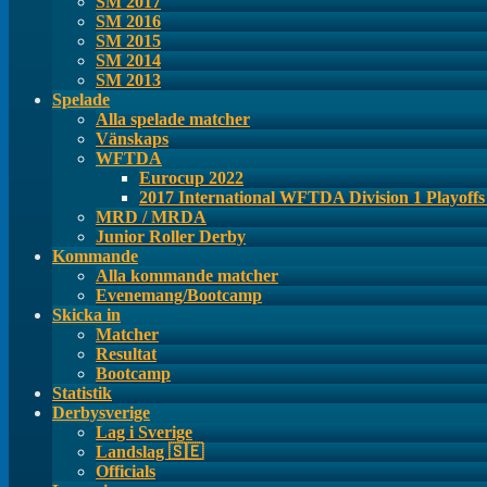
SM 2017
SM 2016
SM 2015
SM 2014
SM 2013
Spelade
Alla spelade matcher
Vänskaps
WFTDA
Eurocup 2022
2017 International WFTDA Division 1 Playoff
MRD / MRDA
Junior Roller Derby
Kommande
Alla kommande matcher
Evenemang/Bootcamp
Skicka in
Matcher
Resultat
Bootcamp
Statistik
Derbysverige
Lag i Sverige
Landslag 🇸🇪
Officials