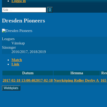
Logga in
Sök
efter:
Dresden Pioneers
Leagues
Vänskap
Säsonger
2016/2017, 2018/2019
Match
Link
Datum
Hemma
Res
2017-02-18 13:00:40
2017-02-18
Norrköping Roller Derby A
165