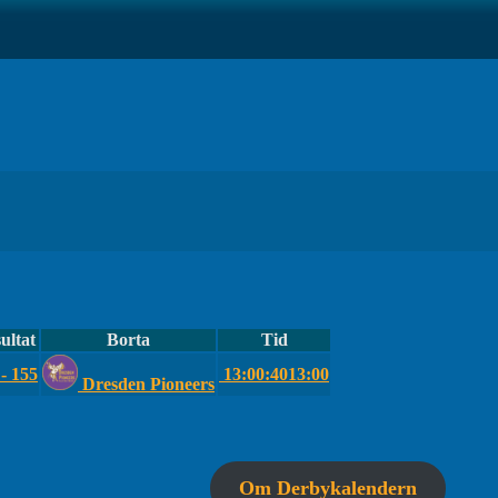
ultat
Borta
Tid
 - 155
13:00:40
13:00
Dresden Pioneers
Om Derbykalendern