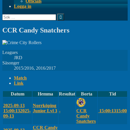
Officials
Logga in
Sök
efter:
CCR Candy Snatchers
Leagues
JRD
Säsonger
2015/2016, 2016/2017
Match
Link
Datum
Hemma
Resultat
Borta
Tid
2025-09-13
Norrköping
15:00:13
2025-
Junior Lvl 3
-
CCR
15:00:13
15:00
09-13
Candy
Snatchers
CCR Candy