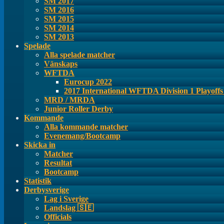
SM 2017
SM 2016
SM 2015
SM 2014
SM 2013
Spelade
Alla spelade matcher
Vänskaps
WFTDA
Eurocup 2022
2017 International WFTDA Division 1 Playoff
MRD / MRDA
Junior Roller Derby
Kommande
Alla kommande matcher
Evenemang/Bootcamp
Skicka in
Matcher
Resultat
Bootcamp
Statistik
Derbysverige
Lag i Sverige
Landslag 🇸🇪
Officials