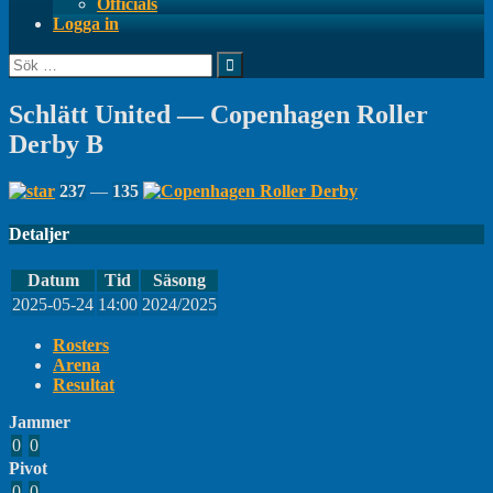
Officials
Logga in
Sök
efter:
Schlätt United — Copenhagen Roller
Derby B
237
—
135
Detaljer
Datum
Tid
Säsong
2025-05-24
14:00
2024/2025
Rosters
Arena
Resultat
Jammer
0
0
Pivot
0
0