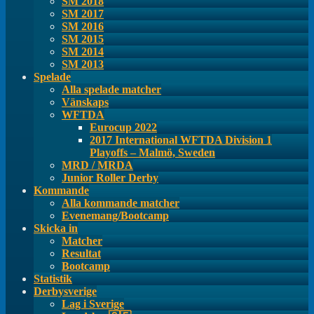
SM 2018
SM 2017
SM 2016
SM 2015
SM 2014
SM 2013
Spelade
Alla spelade matcher
Vänskaps
WFTDA
Eurocup 2022
2017 International WFTDA Division 1
Playoffs – Malmö, Sweden
MRD / MRDA
Junior Roller Derby
Kommande
Alla kommande matcher
Evenemang/Bootcamp
Skicka in
Matcher
Resultat
Bootcamp
Statistik
Derbysverige
Lag i Sverige