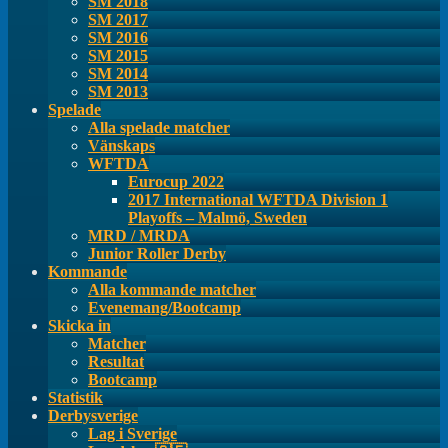
SM 2018
SM 2017
SM 2016
SM 2015
SM 2014
SM 2013
Spelade
Alla spelade matcher
Vänskaps
WFTDA
Eurocup 2022
2017 International WFTDA Division 1
Playoffs – Malmö, Sweden
MRD / MRDA
Junior Roller Derby
Kommande
Alla kommande matcher
Evenemang/Bootcamp
Skicka in
Matcher
Resultat
Bootcamp
Statistik
Derbysverige
Lag i Sverige