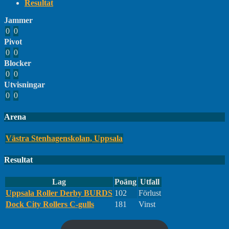
Resultat
Jammer
0
0
Pivot
0
0
Blocker
0
0
Utvisningar
0
0
Arena
Västra Stenhagenskolan, Uppsala
Resultat
Lag
Poäng
Utfall
Uppsala Roller Derby BURDS
102
Förlust
Dock City Rollers C-gulls
181
Vinst