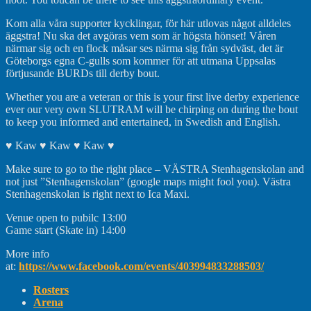
Kom alla våra supporter kycklingar, för här utlovas något alldeles
äggstra! Nu ska det avgöras vem som är högsta hönset! Våren
närmar sig och en flock måsar ses närma sig från sydväst, det är
Göteborgs egna C-gulls som kommer för att utmana Uppsalas
förtjusande BURDs till derby bout.
Whether you are a veteran or this is your first live derby experience
ever our very own SLUTRAM will be chirping on during the bout
to keep you informed and entertained, in Swedish and English.
♥ Kaw ♥ Kaw ♥ Kaw ♥
Make sure to go to the right place – VÄSTRA Stenhagenskolan and
not just ”Stenhagenskolan” (google maps might fool you). Västra
Stenhagenskolan is right next to Ica Maxi.
Venue open to pubilc 13:00
Game start (Skate in) 14:00
More info
at:
https://www.facebook.com/events/403994833288503/
Rosters
Arena