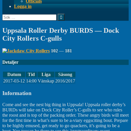
Officials
Logga in
Sök
efter:
Uppsala Roller Derby BURDS — Dock
City Rollers C-gulls
102
—
181
Detaljer
Datum
Tid
Liga
Säsong
2017-03-12
14:00
Vänskap
2016/2017
Information
Come and see the nest big thing in Uppsala! Uppsala roller derby’s
BURDs will take on Dock City Roller’s C-gulls to see who rules
the roost and is top of the packing order. These angry birds will meet
for the first time in what’s sure to be a-viary eggsciting bout. Prepare
to be highly emused, get ready to go quackers, it’s going to be a
hoot. You toucan be there to see this äggstraordinary event.