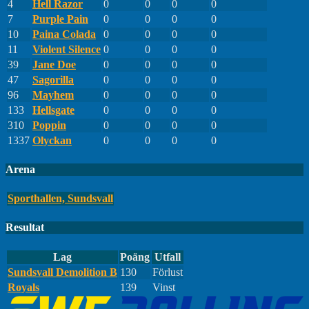
4
Hell Razor
0
0
0
0
7
Purple Pain
0
0
0
0
10
Paina Colada
0
0
0
0
11
Violent Silence
0
0
0
0
39
Jane Doe
0
0
0
0
47
Sagorilla
0
0
0
0
96
Mayhem
0
0
0
0
133
Hellsgate
0
0
0
0
310
Poppin
0
0
0
0
1337
Olyckan
0
0
0
0
Arena
Sporthallen, Sundsvall
Resultat
Lag
Poäng
Utfall
Sundsvall Demolition B
130
Förlust
Royals
139
Vinst