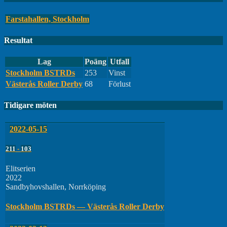
Farstahallen, Stockholm
Resultat
Lag
Poäng
Utfall
Stockholm BSTRDs
253
Vinst
Västerås Roller Derby
68
Förlust
Tidigare möten
2022-05-15
211
-
103
Elitserien
2022
Sandbyhovshallen, Norrköping
Stockholm BSTRDs — Västerås Roller Derby