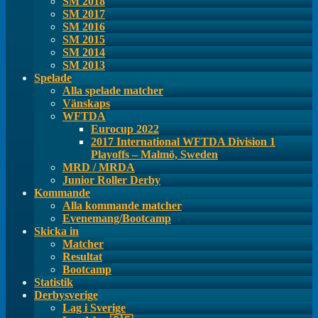
SM 2018
SM 2017
SM 2016
SM 2015
SM 2014
SM 2013
Spelade
Alla spelade matcher
Vänskaps
WFTDA
Eurocup 2022
2017 International WFTDA Division 1
Playoffs – Malmö, Sweden
MRD / MRDA
Junior Roller Derby
Kommande
Alla kommande matcher
Evenemang/Bootcamp
Skicka in
Matcher
Resultat
Bootcamp
Statistik
Derbysverige
Lag i Sverige