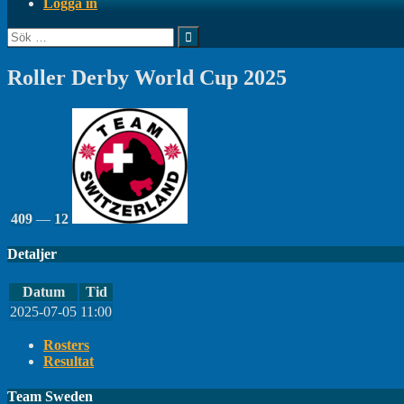
Logga in
Sök
efter:
Roller Derby World Cup 2025
409
—
12
Detaljer
Datum
Tid
2025-07-05
11:00
Rosters
Resultat
Team Sweden