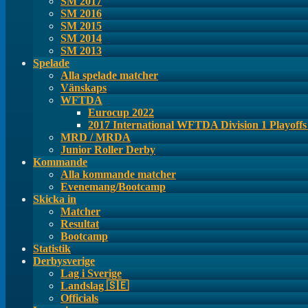
SM 2017
SM 2016
SM 2015
SM 2014
SM 2013
Spelade
Alla spelade matcher
Vänskaps
WFTDA
Eurocup 2022
2017 International WFTDA Division 1 Playoff
MRD / MRDA
Junior Roller Derby
Kommande
Alla kommande matcher
Evenemang/Bootcamp
Skicka in
Matcher
Resultat
Bootcamp
Statistik
Derbysverige
Lag i Sverige
Landslag 🇸🇪
Officials