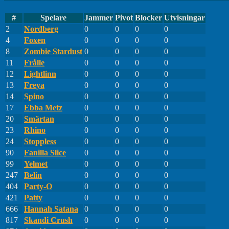
#
Spelare
Jammer
Pivot
Blocker
Utvisningar
2
Nordberg
0
0
0
0
4
Foxen
0
0
0
0
8
Zombie Stardust
0
0
0
0
11
Frålle
0
0
0
0
12
Lightlinn
0
0
0
0
13
Freya
0
0
0
0
14
Spino
0
0
0
0
17
Ebba Metz
0
0
0
0
20
Smärtan
0
0
0
0
23
Rhino
0
0
0
0
24
Stoppless
0
0
0
0
90
Fanilla Slice
0
0
0
0
99
Yelmet
0
0
0
0
247
Belin
0
0
0
0
404
Party-O
0
0
0
0
421
Patty
0
0
0
0
666
Hannah Satana
0
0
0
0
817
Skandi Crush
0
0
0
0