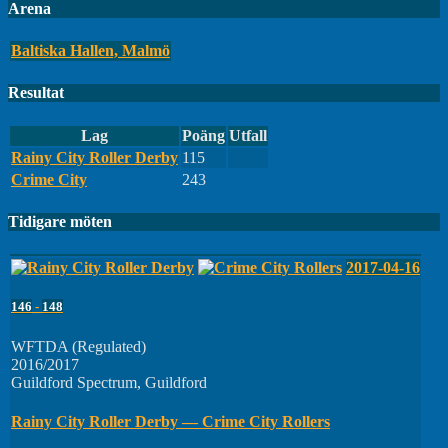
Arena
Baltiska Hallen, Malmö
Resultat
Lag
Poäng
Utfall
Rainy City Roller Derby
115
Crime City
243
Tidigare möten
2017-04-16
146
-
148
WFTDA (Regulated)
2016/2017
Guildford Spectrum, Guildford
Rainy City Roller Derby — Crime City Rollers