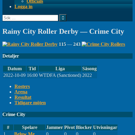
Officials
Logga in
Sök
efter:
Rainy City Roller Derby — Crime City
115
—
243
Detaljer
Datum
Tid
Liga
Säsong
2022-10-09
16:00
WTDFA (Sanctioned)
2022
Rosters
Arena
Resultat
Tidigare möten
Crime City
#
Spelare
Jammer
Pivot
Blocker
Utvisningar
1
Below Me
0
0
0
0