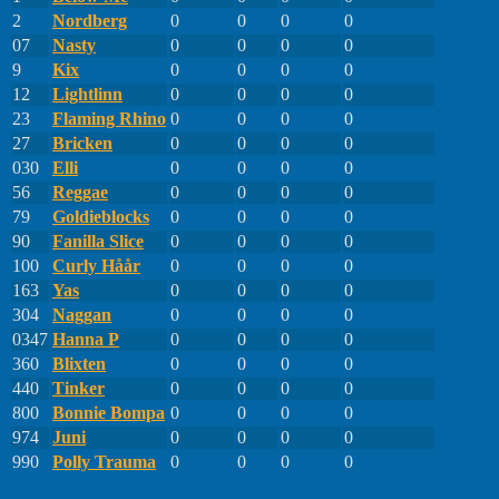
2
Nordberg
0
0
0
0
07
Nasty
0
0
0
0
9
Kix
0
0
0
0
12
Lightlinn
0
0
0
0
23
Flaming Rhino
0
0
0
0
27
Bricken
0
0
0
0
030
Elli
0
0
0
0
56
Reggae
0
0
0
0
79
Goldieblocks
0
0
0
0
90
Fanilla Slice
0
0
0
0
100
Curly Håår
0
0
0
0
163
Yas
0
0
0
0
304
Naggan
0
0
0
0
0347
Hanna P
0
0
0
0
360
Blixten
0
0
0
0
440
Tinker
0
0
0
0
800
Bonnie Bompa
0
0
0
0
974
Juni
0
0
0
0
990
Polly Trauma
0
0
0
0