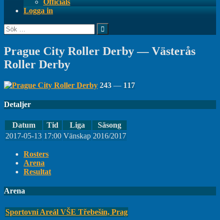
Officials
Logga in
Sök
efter:
Prague City Roller Derby — Västerås
Roller Derby
243
—
117
Detaljer
Datum
Tid
Liga
Säsong
2017-05-13
17:00
Vänskap
2016/2017
Rosters
Arena
Resultat
Arena
Sportovní Areál VŠE Třebešín, Prag