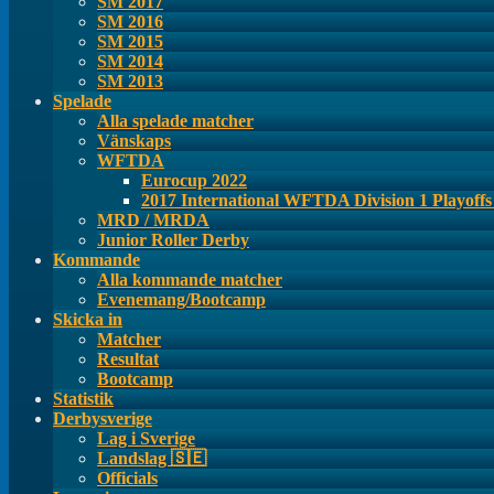
SM 2017
SM 2016
SM 2015
SM 2014
SM 2013
Spelade
Alla spelade matcher
Vänskaps
WFTDA
Eurocup 2022
2017 International WFTDA Division 1 Playoff
MRD / MRDA
Junior Roller Derby
Kommande
Alla kommande matcher
Evenemang/Bootcamp
Skicka in
Matcher
Resultat
Bootcamp
Statistik
Derbysverige
Lag i Sverige
Landslag 🇸🇪
Officials