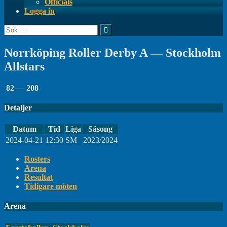
Officials
Logga in
Sök
efter:
Norrköping Roller Derby A — Stockholm
Allstars
82
—
208
Detaljer
Datum
Tid
Liga
Säsong
2024-04-21
12:30
SM
2023/2024
Rosters
Arena
Resultat
Tidigare möten
Arena