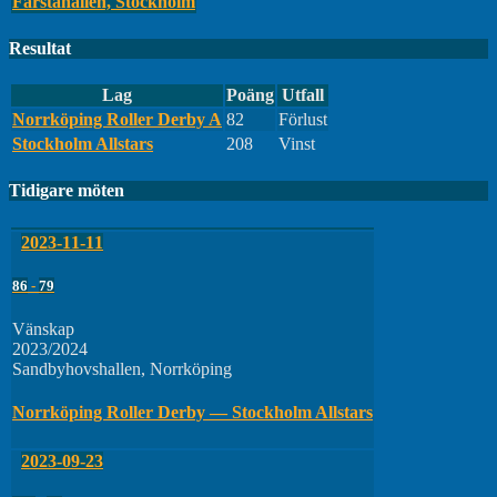
Farstahallen, Stockholm
Resultat
Lag
Poäng
Utfall
Norrköping Roller Derby A
82
Förlust
Stockholm Allstars
208
Vinst
Tidigare möten
2023-11-11
86
-
79
Vänskap
2023/2024
Sandbyhovshallen, Norrköping
Norrköping Roller Derby — Stockholm Allstars
2023-09-23