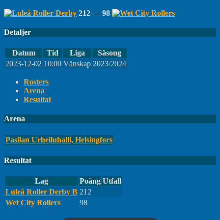
212
—
98
Detaljer
Datum
Tid
Liga
Säsong
2023-12-02
10:00
Vänskap
2023/2024
Rosters
Arena
Resultat
Arena
Pasilan Urheiluhalli, Helsingfors
Resultat
Lag
Poäng
Utfall
Luleå Roller Derby B
212
Wet City Rollers
98