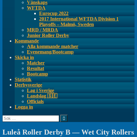
Vänskaps
WFTDA
Eurocup 2022
2017 International WFTDA Division 1
Playoffs – Malmö, Sweden
MRD / MRDA
Junior Roller Derby
Kommande
Alla kommande matcher
Evenemang/Bootcamp
Skicka in
Matcher
Resultat
Bootcamp
Statistik
Derbysverige
Lag i Sverige
Landslag 🇸🇪
Officials
Logga in
Sök
efter:
Luleå Roller Derby B — Wet City Rollers