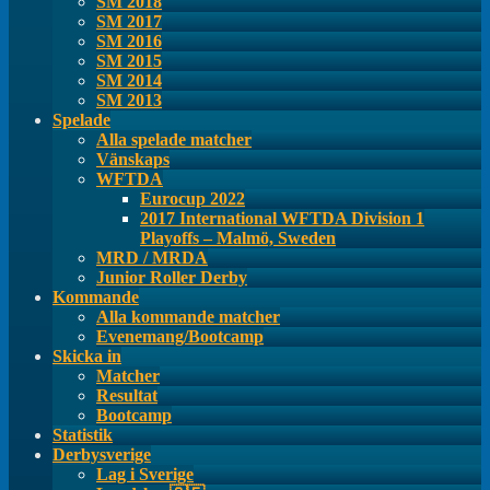
SM 2018
SM 2017
SM 2016
SM 2015
SM 2014
SM 2013
Spelade
Alla spelade matcher
Vänskaps
WFTDA
Eurocup 2022
2017 International WFTDA Division 1
Playoffs – Malmö, Sweden
MRD / MRDA
Junior Roller Derby
Kommande
Alla kommande matcher
Evenemang/Bootcamp
Skicka in
Matcher
Resultat
Bootcamp
Statistik
Derbysverige
Lag i Sverige