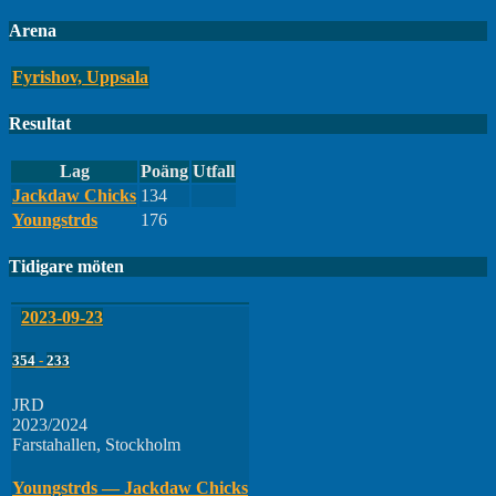
Arena
Fyrishov, Uppsala
Resultat
Lag
Poäng
Utfall
Jackdaw Chicks
134
Youngstrds
176
Tidigare möten
2023-09-23
354
-
233
JRD
2023/2024
Farstahallen, Stockholm
Youngstrds — Jackdaw Chicks