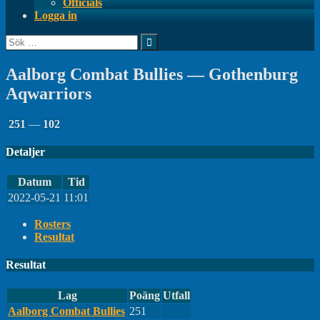
Officials
Logga in
Sök
efter:
Aalborg Combat Bullies — Gothenburg
Aqwarriors
251
—
102
Detaljer
Datum
Tid
2022-05-21
11:01
Rosters
Resultat
Resultat
Lag
Poäng
Utfall
Aalborg Combat Bullies
251