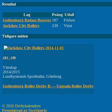
Resultat
Lag
Poäng
Utfall
Gothenburg Badass Beavers
187
Förlust
Jackdaw City Rollers
239
Vinst
Tidigare möten
2014-11-01
283
-
198
Vänskap
2014/2015
Lundbystrands Sporthallar, Göteborg
Gothenburg Roller Derby B — Uppsala Roller Derby
© 2026 Derbykalendern
Presenterad av SweSports