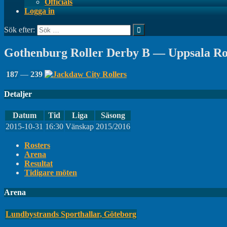
Officials
Logga in
Sök efter:
Gothenburg Roller Derby B — Uppsala Ro
187
—
239
Detaljer
Datum
Tid
Liga
Säsong
2015-10-31
16:30
Vänskap
2015/2016
Rosters
Arena
Resultat
Tidigare möten
Arena
Lundbystrands Sporthallar, Göteborg