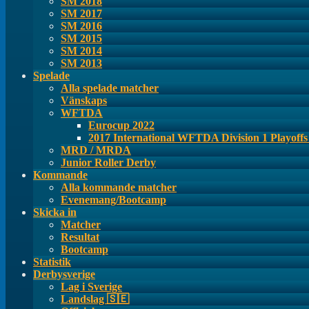
SM 2018
SM 2017
SM 2016
SM 2015
SM 2014
SM 2013
Spelade
Alla spelade matcher
Vänskaps
WFTDA
Eurocup 2022
2017 International WFTDA Division 1 Playoff
MRD / MRDA
Junior Roller Derby
Kommande
Alla kommande matcher
Evenemang/Bootcamp
Skicka in
Matcher
Resultat
Bootcamp
Statistik
Derbysverige
Lag i Sverige
Landslag 🇸🇪