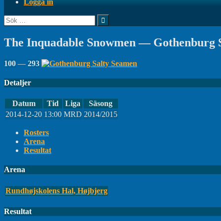
Logga in
Sök
efter:
The Inquadable Snowmen — Gothenburg 
100
—
293
Detaljer
Datum
Tid
Liga
Säsong
2014-12-20
13:00
MRD
2014/2015
Rosters
Arena
Resultat
Arena
Rundhøjskolens Hal, Højbjerg
Resultat