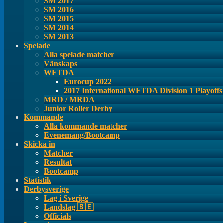
SM 2017
SM 2016
SM 2015
SM 2014
SM 2013
Spelade
Alla spelade matcher
Vänskaps
WFTDA
Eurocup 2022
2017 International WFTDA Division 1 Playoff
MRD / MRDA
Junior Roller Derby
Kommande
Alla kommande matcher
Evenemang/Bootcamp
Skicka in
Matcher
Resultat
Bootcamp
Statistik
Derbysverige
Lag i Sverige
Landslag 🇸🇪
Officials