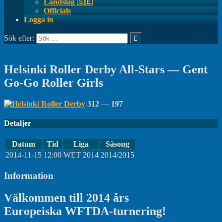
Landslag 🇸🇪
Officials
Logga in
Sök efter:
Helsinki Roller Derby All-Stars — Gent
Go-Go Roller Girls
312
—
197
Detaljer
Datum
Tid
Liga
Säsong
2014-11-15
12:00
WET 2014
2014/2015
Information
Välkommen
till
2014
års
Europeiska
WFTDA-
turnering
!