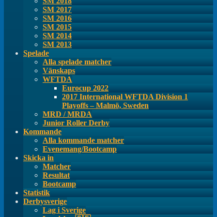
SM 2018
SM 2017
SM 2016
SM 2015
SM 2014
SM 2013
Spelade
Alla spelade matcher
Vänskaps
WFTDA
Eurocup 2022
2017 International WFTDA Division 1
Playoffs – Malmö, Sweden
MRD / MRDA
Junior Roller Derby
Kommande
Alla kommande matcher
Evenemang/Bootcamp
Skicka in
Matcher
Resultat
Bootcamp
Statistik
Derbysverige
Lag i Sverige